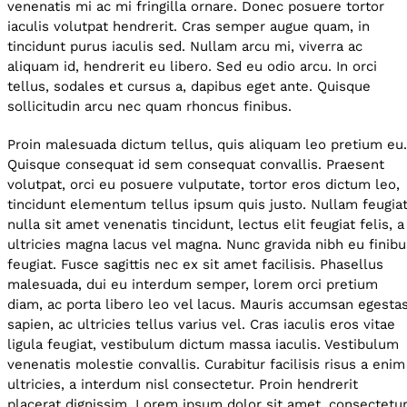
venenatis mi ac mi fringilla ornare. Donec posuere tortor
iaculis volutpat hendrerit. Cras semper augue quam, in
tincidunt purus iaculis sed. Nullam arcu mi, viverra ac
aliquam id, hendrerit eu libero. Sed eu odio arcu. In orci
tellus, sodales et cursus a, dapibus eget ante. Quisque
sollicitudin arcu nec quam rhoncus finibus.
Proin malesuada dictum tellus, quis aliquam leo pretium eu
Quisque consequat id sem consequat convallis. Praesent
volutpat, orci eu posuere vulputate, tortor eros dictum leo,
tincidunt elementum tellus ipsum quis justo. Nullam feugiat
nulla sit amet venenatis tincidunt, lectus elit feugiat felis, a
ultricies magna lacus vel magna. Nunc gravida nibh eu finib
feugiat. Fusce sagittis nec ex sit amet facilisis. Phasellus
malesuada, dui eu interdum semper, lorem orci pretium
diam, ac porta libero leo vel lacus. Mauris accumsan egesta
sapien, ac ultricies tellus varius vel. Cras iaculis eros vitae
ligula feugiat, vestibulum dictum massa iaculis. Vestibulum
venenatis molestie convallis. Curabitur facilisis risus a enim
ultricies, a interdum nisl consectetur. Proin hendrerit
placerat dignissim. Lorem ipsum dolor sit amet, consectetu