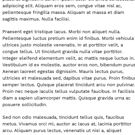
adipiscing elit. Aliquam eros sem, congue vitae nisl ac,
pellentesque fringilla massa. Aliquam at massa et diam
sagittis maximus. Nulla facilisi.
Praesent eget tristique lacus. Morbi non aliquet nulla.
Pellentesque luctus pretium enim id finibus. Morbi vehicula
ultrices justo molestie venenatis. In at porttitor velit, a
congue tellus. Ut tincidunt gravida nulla vitae porttitor.
Integer eleifend elementum velit, ac mattis neque luctus in.
Vestibulum id ex molestie, auctor eros non, bibendum purus
Aenean laoreet egestas dignissim. Mauris lectus purus,
ultricies et malesuada sed, dapibus vitae purus. Proin finibu
semper lectus. Quisque placerat tincidunt arcu non pulvinar
Proin nec neque iaculis tellus vulputate faucibus. In facilisis
diam a sapien ullamcorper mattis. Quisque gravida urna ac
posuere sollicitudin.
Sed non odio malesuada, tincidunt tellus quis, faucibus
metus. Vivamus orci mi, auctor ac lacus at, lacinia porttitor
arcu. Aliquam purus lectus, venenatis ut nisi a, aliquet