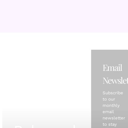
Email
Newslet
Subscribe
to our
monthly
email
newsletter
to stay