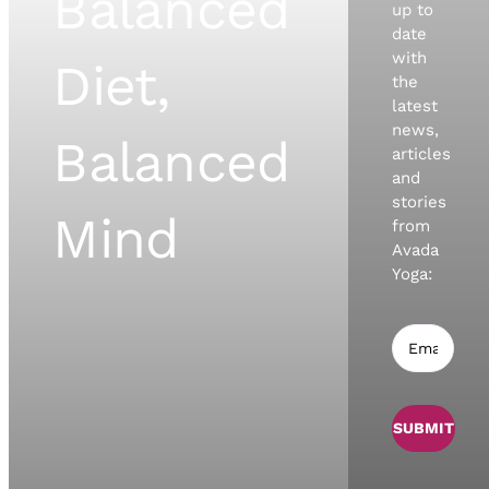
Balanced
up to
date
with
Diet,
the
latest
news,
Balanced
articles
and
stories
Mind
from
Avada
Yoga:
SUBMIT