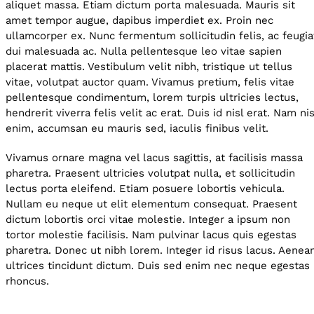
aliquet massa. Etiam dictum porta malesuada. Mauris sit
amet tempor augue, dapibus imperdiet ex. Proin nec
ullamcorper ex. Nunc fermentum sollicitudin felis, ac feugia
dui malesuada ac. Nulla pellentesque leo vitae sapien
placerat mattis. Vestibulum velit nibh, tristique ut tellus
vitae, volutpat auctor quam. Vivamus pretium, felis vitae
pellentesque condimentum, lorem turpis ultricies lectus,
hendrerit viverra felis velit ac erat. Duis id nisl erat. Nam nis
enim, accumsan eu mauris sed, iaculis finibus velit.
Vivamus ornare magna vel lacus sagittis, at facilisis massa
pharetra. Praesent ultricies volutpat nulla, et sollicitudin
lectus porta eleifend. Etiam posuere lobortis vehicula.
Nullam eu neque ut elit elementum consequat. Praesent
dictum lobortis orci vitae molestie. Integer a ipsum non
tortor molestie facilisis. Nam pulvinar lacus quis egestas
pharetra. Donec ut nibh lorem. Integer id risus lacus. Aenea
ultrices tincidunt dictum. Duis sed enim nec neque egestas
rhoncus.