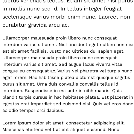
luctus venenatis lectus. Etiam sit amet nisl purus
in mollis nunc sed id. In tellus integer feugiat
scelerisque varius morbi enim nunc. Laoreet non
curabitur gravida arcu ac.
Ullamcorper malesuada proin libero nunc consequat
interdum varius sit amet. Nisl tincidunt eget nullam non nisi
est sit amet facilisis. Justo nec ultrices dui sapien eget.
Ullamcorper malesuada proin libero nunc consequat
interdum varius sit amet. Sed augue lacus viverra vitae
congue eu consequat ac. Varius vel pharetra vel turpis nunc
eget lorem. Hac habitasse platea dictumst quisque sagittis
purus sit amet. Urna duis convallis convallis tellus id
interdum. Suspendisse in est ante in nibh mauris. Quis
blandit turpis cursus in hac habitasse platea. Est placerat in
egestas erat imperdiet sed euismod nisi. Quis vel eros done
ac odio tempor orci dapibus.
Lorem ipsum dolor sit amet, consectetur adipiscing elit.
Maecenas eleifend velit at elit aliquet euismod. Nunc