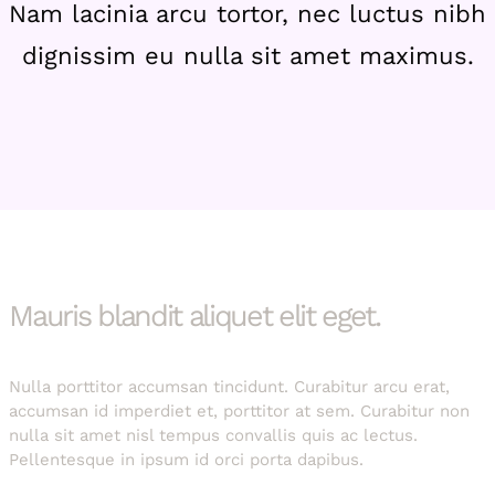
Nam lacinia arcu tortor, nec luctus nibh
dignissim eu nulla sit amet maximus.
Mauris blandit aliquet elit eget.
Nulla porttitor accumsan tincidunt. Curabitur arcu erat,
accumsan id imperdiet et, porttitor at sem. Curabitur non
nulla sit amet nisl tempus convallis quis ac lectus.
Pellentesque in ipsum id orci porta dapibus.