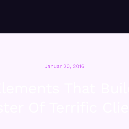
Januar 20, 2016
Elements That Buil
ter Of Terrific Cli