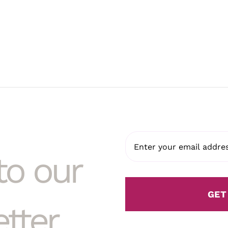
to our
GET
tter.