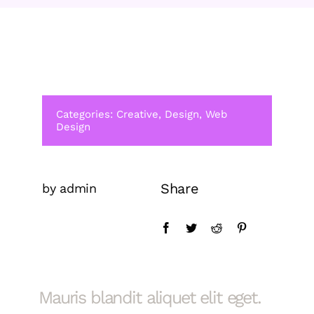
Categories:
Creative
,
Design
,
Web
Design
Share
by admin
Mauris blandit aliquet elit eget.