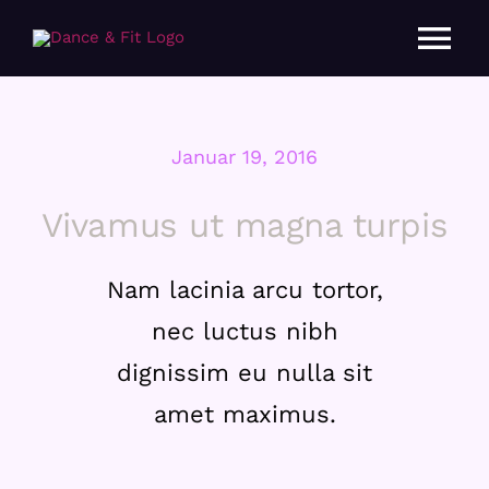
Skip
to
Tog
content
Nav
Januar 19, 2016
Vivamus ut magna turpis
Nam lacinia arcu tortor,
nec luctus nibh
dignissim eu nulla sit
amet maximus.